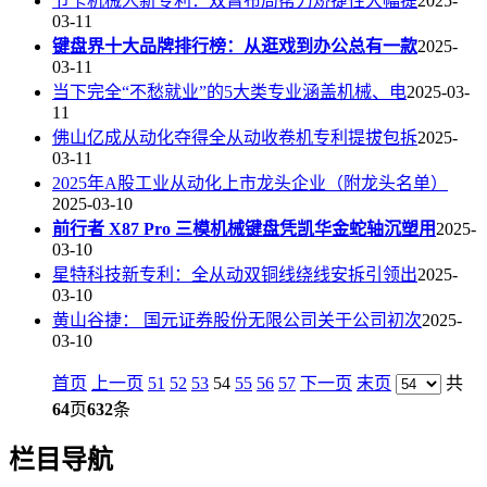
节卡机械人新专利：双臂布局帮力矫捷性大幅提
2025-
03-11
键盘界十大品牌排行榜：从逛戏到办公总有一款
2025-
03-11
当下完全“不愁就业”的5大类专业涵盖机械、电
2025-03-
11
佛山亿成从动化夺得全从动收卷机专利提拔包拆
2025-
03-11
2025年A股工业从动化上市龙头企业（附龙头名单）
2025-03-10
前行者 X87 Pro 三模机械键盘凭凯华金蛇轴沉塑用
2025-
03-10
星特科技新专利：全从动双铜线绕线安拆引领出
2025-
03-10
黄山谷捷： 国元证券股份无限公司关于公司初次
2025-
03-10
首页
上一页
51
52
53
54
55
56
57
下一页
末页
共
64
页
632
条
栏目导航