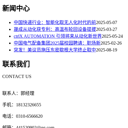
新闻中心
中国快递行业：智能化取无人化时代的前
2025-05-07
晟成从动化获专利：高温布轮回设备提拔
2025-03-27
ctrlX AUTOMATION 引领将来从动化新世界
2025-05-24
中国电气配备集团2025届校园聘请：职场新
2025-02-26
突发！美议员施压东密歇根大学终止取中
2025-08-19
联系我们
CONTACT US
联系人：郭经理
手机：18132326655
电话：0310-6566620
邮箱：441520902@qq.com