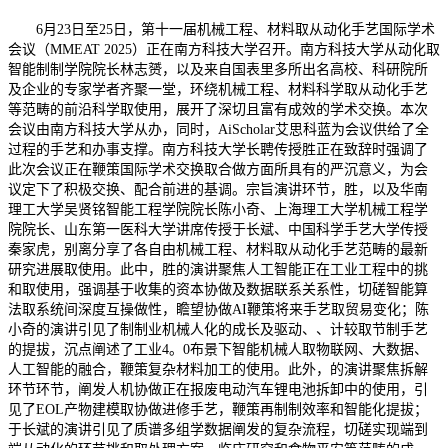
6月23日至25日，第十一届机械工程、材料取从动化手艺国际学术
会议（MMEAT 2025）正在南方科技大学召开。南方科技大学从动化取
智能制制学院院长林志赟，以及来自国表里多所出名高校、科研院所
及企业的专家学者齐聚一堂，环绕机械工程、材料科学取从动化手艺
等范畴的前沿科学取使用，展开了深切且富有成效的学术交换。本次
会议由南方科技大学从办，同时，AiScholar艾思科蓝为会议供给了全
过程的手艺和办事支撑。南方科技大学长聘传授胜正在致辞时强调了
此次会议正在鞭策国际学术交换取合做方面所具有的严沉意义，为会
议定下了积极交换、配合前进的基调。宗旨演讲环节，胜，以及华南
理工大学吴贤铭智能工程学院院长陈小奇、上海理工大学机械工程学
院院长、山东第一医科大学讲席传授于长斌、中国科学手艺大学传授
秦家虎，别离分享了各自由机械工程、材料取从动化手艺范畴的最新
研究进展取使用。此中，胜的演讲聚焦人工智能正在工业工程中的挑
和取使用，强调基于收集的资本协做及数据联系关系性，切磋智能算
法取系统间深度互操做性，瞻望协做AI鞭策将来手艺取贸易变化；陈
小奇的演讲引见了制制业机械人化的成长及驱动、、计较取节制手艺
的提拔，沉点阐述了工业4。0布景下智能机械人取物联网、大数据、
人工智能的融合，鞭策复杂材料加工的使用。此外，的演讲聚焦拆解
环节环节，阐发人机协做正在报废电动汽车锂电池拆卸中的使用，引
见了EOL产物建模取协做进修手艺，鞭策再制制效率和智能化提拔；
于长斌的演讲引见了质谱多组学数据阐发的复杂流程，切磋实现端到