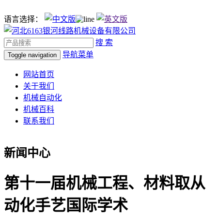
语言选择：
搜 索
导航菜单
Toggle navigation
网站首页
关于我们
机械自动化
机械百科
联系我们
新闻中心
第十一届机械工程、材料取从
动化手艺国际学术