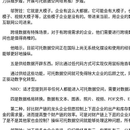
力扶植步履，开展可托数据空间培育推广步履。
邬贺铨：它就是大模子。企业有这么大都据，它可能会有大模子，也
模子、视频大模子等，这些模子企业是没有的。带进来当前，用企业的
互联网公司进来。
跨境数据有特殊场景，对于有跨境需求的企业，他们需要进行跨境数
间也是值得商榷的。
他暗示，目前可托数据空间正在国际上尚无系统化摆设和使用的经验
能够更好地操纵。
五是供给数据开辟东西。好比通过低代码方式可实现仅用鼠标拖沓软
通过供给这些功能，可托数据空间就可免得除大企业的后顾之忧，同
正驱动数字化转型。
NBD：适才您提到并非任何人都能进入可托数据空间，需要对数据
四是数据格局转换。数据有文本、图表、照片、视频、PDF文件、Ex
第二种，好比财产链的龙头企业但愿控制上下逛企业的出产和库存数据
金的需求量，进而提高整个财产链的效率。可是对财产链上下逛的企业
了是不是其他家也会控制？操纵可托数据空间就能够处理这种问题，所