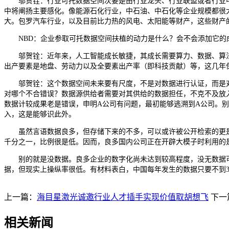
邬贺铨：行业可托数据空间次要是由行业龙头、行业联盟或者行业中
中将阐扬主要感化。像能源石化行业，中石油、中石化等企业规模都很
大。包罗汽车行业，以及目前比力热的风电、太阳能等财产，这些财产
NBD：企业参取可托数据空间扶植的动力是什么？会不会添加它的
邬贺铨：近年来，人工智能成长敏捷，其成长需要算力、数据、算法
出产要素是地盘、劳动力以及全要素出产率（即科技贡献）等，这几年
邬贺铨：这个数据空间未来要有尺度，不是对数据进行认证，而是对
对哪个不合错误？数据源供给者需要对其供给的数据担任，不克不及放
数据计较成果老是错误，申明A公司有问题，最初能够逃溯到A公司。
入，这是能够识此外。
虽然言语数据良多，但存储下来的不多，可以或许被公开检索的更是少
千分之一，比例很是低。因而，良多国内公司正在开辟大模子时利用的
别的就是没数据。良多企业的数字化尚未达到较高程度，没无数据可
据，但现实上操纵率很低。有材料表白，中国每年发生的数据只要不到
上一篇：
海目星激光诚邀行业人才插手实现价值取胡想飞
下一
相关新闻