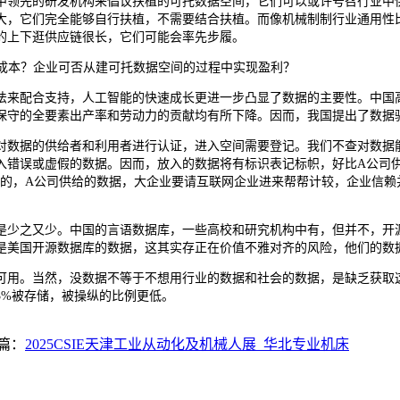
领先的研发机构来倡议扶植的可托数据空间，它们可以或许号召行业中供
大，它们完全能够自行扶植，不需要结合扶植。而像机械制制行业通用性
的上下逛供应链很长，它们可能会率先步履。
成本？企业可否从建可托数据空间的过程中实现盈利？
来配合支持，人工智能的快速成长更进一步凸显了数据的主要性。中国高
保守的全要素出产率和劳动力的贡献均有所下降。因而，我国提出了数据
数据的供给者和利用者进行认证，进入空间需要登记。我们不查对数据能
入错误或虚假的数据。因而，放入的数据将有标识表记标帜，好比A公司
别的，A公司供给的数据，大企业要请互联网企业进来帮帮计较，企业信赖
之又少。中国的言语数据库，一些高校和研究机构中有，但并不，开源的很
是美国开源数据库的数据，这其实存正在价值不雅对齐的风险，他们的数
用。当然，没数据不等于不想用行业的数据和社会的数据，是缺乏获取这
3%被存储，被操纵的比例更低。
篇：
2025CSIE天津工业从动化及机械人展_华北专业机床