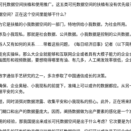
可托数据空间扶植和使用推广。这五类可托数据空间的扶植有没有优先级
据空间？正在这个空间里能够干什么？
它是扶植的小我数据空间的一部门，特地供给小我数据，为社会所用。
及小我现私，那就是社会数据、公共数据。小我数据是控制的公共数据
又有如何的关系……带着这些问题，《每日经济旧事》记者（以下简称
充实操纵，那么大企业就能够和互联网企业或者具有大模子能力的企业合
画图形和视频数据，要想晓得哪里有油、有几多，人工阐发效率很低，企
字通信手艺研究的之一，多次参取了中国通信成长的决策。
保、企业奥秘、小我现私的前提下，准绳上可以或许的数据都应。从另一
据平安的义务。
，同时消弭对数据泄露、收集平安和小我现私的担心。此外，正在将来跨
糊口和出产的数据量庞大。因而，阐扬数据做为出产要素的感化是一个
用的经验，那我国提出来成长可托数据空间是出于什么考虑？它次要是为