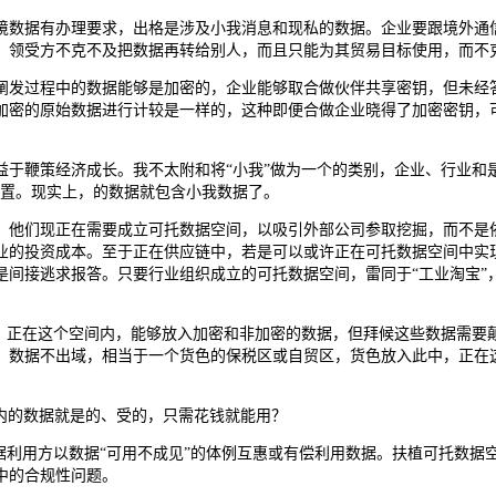
数据有办理要求，出格是涉及小我消息和现私的数据。企业要跟境外通信
。领受方不克不及把数据再转给别人，而且只能为其贸易目标使用，而不
发过程中的数据能够是加密的，企业能够取合做伙伴共享密钥，但未经答
加密的原始数据进行计较是一样的，这种即便合做企业晓得了加密密钥，
鞭策经济成长。我不太附和将“小我”做为一个的类别，企业、行业和是
处置。现实上，的数据就包含小我数据了。
他们现正在需要成立可托数据空间，以吸引外部公司参取挖掘，而不是依
业的投资成本。至于正在供应链中，若是可以或许正在可托数据空间中实
是间接逃求报答。只要行业组织成立的可托数据空间，雷同于“工业淘宝”
正在这个空间内，能够放入加密和非加密的数据，但拜候这些数据需要
。数据不出域，相当于一个货色的保税区或自贸区，货色放入此中，正在
内的数据就是的、受的，只需花钱就能用？
利用方以数据“可用不成见”的体例互惠或有偿利用数据。扶植可托数据
中的合规性问题。