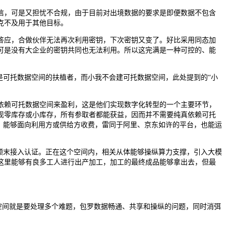
，可是又担忧不合规，由于目前对出境数据的要求是即便数据不包含
克不及用于其他目标。
应，合做伙伴无法再次利用密钥，下次密钥又变了。好比采用同态加
可是没有大企业的密钥共同也无法利用。所以这完满是一种可控的、能
可托数据空间的扶植者，而小我不会建可托数据空间，此处提到的“小
赖可托数据空间来盈利，这是他们实现数字化转型的一个主要环节，
现零库存或小库存，所有参取者都能获益，因而并不需要纯真依赖可托
，能够面向利用方或供给方收费，雷同于阿里、京东如许的平台，也能运
颠末接入认证。正在这个空间内，相关从体能够操纵算力支撑，引入大模
这里能够有良多工人进行出产加工，加工的最终成品能够拿出去，但最
空间就是要处理多个难题，包罗数据畅通、共享和操纵的问题，同时消弭