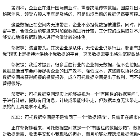
第四种，企业正在进行国际商业时，需要跨境传输数据。国度对出境
秘密消息，领受方颠末审查是及格的，可是出境当前的数据仍然要可控
这些数据正在空间内无法带走，企业不必担忧数据被泄露。同时，阐
密手艺，合做企业能够进来对加密数据进行计较，其计较的成果取对不
够安心地将数据取他人进行合做计较的体例。
邬贺铨：该当带头。其次企业是从体，无论企业仍是行业，都更有益于
我”现实上是指特地供给小我数据的平台，这类数据需要出格注沉脱敏
邬贺铨：我适才提到，很多垂曲行业的企业拥无数据，但不会挖掘。
数据盘活当前会间接提拔企业的出产效率、降低成本，这些脚以填补企
数据空间来获得间接的投资报答。成立可托数据空间是出于权利，而不
营得很好。
邬贺铨：可托数据空间现实上能够被视为一个“有围栏的数据空间”，
子进行计较，提取有用消息，计较成果能够带走，但数据本身无法带走
原始的工具是拿不走的。
NBD：可托数据空间是不是雷同于一个“数据超市”，只需正在超市
正在邬贺铨看来，可托数据空间就是一个“有围栏的数据沙箱”，数据
对数据泄露、收集平安和小我现私的担心，而且能够处理跨境数据流动