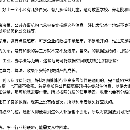
好比一个小区有几多白叟、有几多适龄儿童，这对放置学校、养老院和医
策，公共办事机构也总会充实操纵这些消息。好比发觉某个地域不克不
就能够优化公交线等。
用，这有点像超市，可是企业的数据不是超市，不是敞开的，谁进来是要
关系，没有和谈的第三方就不克不及进来。当然，的数据是给的，那就
、工业、办事业等范畴，这些范畴可托数据空间的扶植沉点有哪些？
算力、算法、收集平安等相关财产的成长。
则涉及收费问题。好比机械制制行业良多零部件是通用的，完全能够把相
能收费，也可能不收费。若是零部件公司情愿展现相关零部件消息，以供大
工做量，那可能就需要付费。所以按照分歧的使用场景，收费也会有分歧
在了良多数据，现实上没有给目次，所以利用者是欠好查找的。
必然门槛。通俗人即便看到这么大都据也不会用，所以将数据放到可托数
。除非行业的联盟可能需要从中回本。