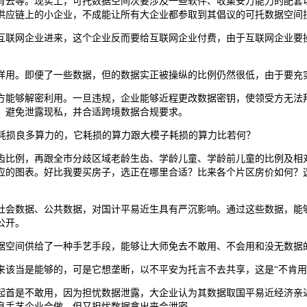
云等。现实上，可托数据空间次要涉及一些软件、收集安万能力的配套以
供应链上的小企业，不成能让所有大企业都参取到其倡议的可托数据空间
联网企业进来，这个企业反而要给互联网企业付费，由于互联网企业要操
用。即便了一些数据，但的数据实正被操纵的比例仍然很低，由于要充
够解密利用。一旦违规，企业能够近程更改数据密钥，使领受方无法拜
，避免泄露现私，并合适跨境数据合规要求。
耗损良多算力的，它耗损的算力跟大模子耗损的算力比若何？
比例，再跟全市分歧区域老龄生齿、学龄儿童、学龄前儿童的比例及相对
应的图表。好比我要买房子，选正在哪里合适？比来各个片区房价如何？
会数据、公共数据，对国计平易近生具有严沉影响。通过这些数据，能够
公开。
空间供给了一种手艺手段，能够让大师免去不敢用、不会用和没无数据
当是能够的，可是它想垄断，以不平安为托言不去共享，这是“不肯用
首是不敢用，因为担忧数据泄露，大企业认为其数据取国平易近经济亲近
息手艺企业合做，但又担忧数据拿出来会泄密。