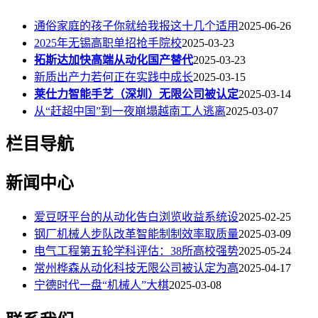
通俗家庭的孩子你就给我报这十几个适用
2025-06-26
2025年无锡高职单招抢手院校
2025-03-23
拓斯达加快高端从动化国产替代
2025-03-23
新质出产力若何正在实践中成长
2025-03-15
莱仕力智能手艺（深圳）无限公司被认定
2025-03-14
从“赶超中国”到一夜崩塌越南工人逃离
2025-03-07
栏目导航
新闻中心
爱豆呀平台的从动化告白浏览收益系统设
2025-02-25
钢厂机械人步队改革智能制制效率取质量
2025-03-09
电气工程第五轮学科评估：38所高校强势
2025-05-24
常州桦森从动化科技无限公司被认定为高
2025-04-17
宁德时代一盘“机械人”大棋
2025-03-08