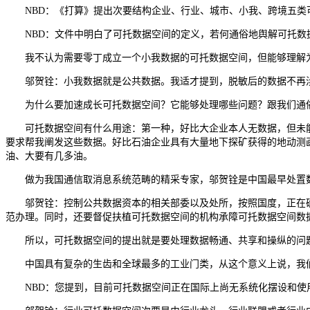
NBD：《打算》提出次要结构企业、行业、城市、小我、跨境五类
NBD：文件中明白了可托数据空间的定义，若何通俗地舆解可托数
我不认为需要零丁成立一个小我数据的可托数据空间，但能够理解为
邬贺铨：小我数据就是公共数据。我适才提到，脱敏后的数据不再涉
为什么要加速成长可托数据空间？它能够处理哪些问题？跟我们通俗人
可托数据空间有什么用途：第一种，好比大企业本人无数据，但未能
要求帮我阐发这些数据。好比石油企业具有大量地下探矿获得的地动测
油、大要有几多油。
做为我国通信取消息系统范畴的精采专家，邬贺铨是中国最早处置数
邬贺铨：控制公共数据资本的相关部委以及处所，按照国度，正在确
范办理。同时，还要督促扶植可托数据空间的机构承障可托数据空间数
所以，可托数据空间的提出就是要处理数据畅通、共享和操纵的问题
中国具有复杂的生齿和全球最多的工业门类，从这个意义上说，我们
NBD：您提到，目前可托数据空间正在国际上尚无系统化摆设和使