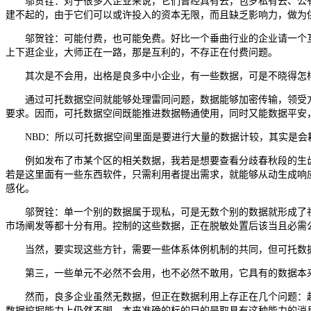
邬贺铨：对于很多大企业来说，它们曾经具有云，包罗私有云、公有
建不起的，由于它们可以或许投入的资本无限，而且缺乏影响力，做为
邬贺铨：可能付费，也可能免费。好比一个垂曲行业的企业请一个互
上下逛企业，大师正在一路，那是互利的，不存正在付费问题。
其次是不会用，出格是良多中小企业，有一些数据，可是不晓得怎样
通过可托数据空间就能够处理雷同问题，数据能够加密传输，领受方能
要求。因而，可托数据空间既能推进数据畅通使用，同时又能数据平安
NBD：所以可托数据空间里面是要进行大量的数据计较，其实是会
例如发布了市某个区的相关数据，我若是想要查看分歧春秋段的生齿
若是这里面有一些东西软件，只需利用者提出需求，就能够从动生成响
感化。
邬贺铨：单一个别的数据属于现私，可是无数个别的数据就形成了社
市场阐发等都十分有用。控制的这些数据，正在脱敏处置后该当且必需
当然，要实现这些方针，需要一些体系体例机制的共同，但可托数据
第三，一些单元不必然不会用，也不必然不敢用，它具有的数据本来该
然而，良多企业虽然无数据，但正在数据利用上存正在几个问题：起
数据挖掘能力上仍然不脚。本来准确的标的目的是取具有这种能力的消