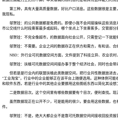
第三种，具有大量高质量数据，好比户口消息。这些数据很是主要，
我现私。
邬贺铨：的公共数据都是免费的。即便小我不会间接操纵这些消息来决
市公交线什么时段乘客最多或起码，哪个坐点上下坐乘客多，交管部分
邬贺铨：不完全像超市，的数据面向社会公开，只需登记一下就能够
邬贺铨：不需要。企业之间的数据存正在供方和需方，有和谈、合约
NBD：外行业可托数据空间方面，文件提到了科技立异、农业农村
邬贺铨：扶植可托数据空间间接办事于整个经济社会，同时也会带动
但若是是行业内的联盟扶植此类数据空间，把行业共性数据放进去，
“工业淘宝”，行业中的企业能够正在该平台上随便选用。这种体例可
和软件东西，若是行业中的其他企业要挪用这些图纸东西以简化其设想
二是数据目次。这个空间里有哪些数据要有个目次，便利查找。现正
虽然数据现正在公开不少，可是能用的很少。要会用这些数据，也有
件。
邬贺铨：不是，绝大大都企业不是靠可托数据空间间接收回投资报答