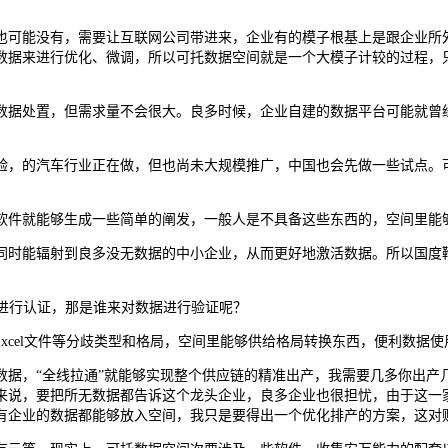
可能没有，需要让互联网公司带进来，企业有的模子根基上是跟企业所外
数据来进行优化、微调，所以可托数据空间就是一个大模子计较的过程，
据处置，但需求量不会很大。良多时候，企业自建的数据平台可能就曾经
，的汽车行业正在做，但也尚未大规模推广，中国也会先做一些试点。可
件就能够生成一些简单的阐发，一般人是不具备这些东西的，空间里能
时能辐射到良多没无数据的中小企业，从而更好地激活数据。所以国度鞭
进行认证，那是谁来对数据进行验证呢？
cel文件等分歧类型和格局，空间里能够供给格局转换东西，便利数据使
，“全线拉通”就能够实现整个供应链的精准出产，我需要几多你出产
来说，要把所无数据都告诉这个龙头企业，良多企业也很担忧，由于这一
有企业的数据都能够放入空间，我只是要得出一个优化排产的方案，这对