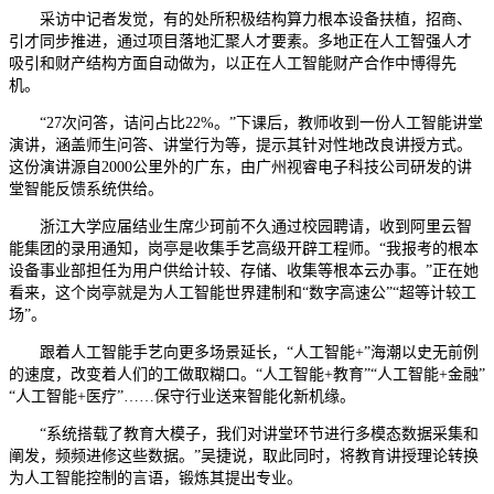
采访中记者发觉，有的处所积极结构算力根本设备扶植，招商、
引才同步推进，通过项目落地汇聚人才要素。多地正在人工智强人才
吸引和财产结构方面自动做为，以正在人工智能财产合作中博得先
机。
“27次问答，诘问占比22%。”下课后，教师收到一份人工智能讲堂
演讲，涵盖师生问答、讲堂行为等，提示其针对性地改良讲授方式。
这份演讲源自2000公里外的广东，由广州视睿电子科技公司研发的讲
堂智能反馈系统供给。
浙江大学应届结业生席少珂前不久通过校园聘请，收到阿里云智
能集团的录用通知，岗亭是收集手艺高级开辟工程师。“我报考的根本
设备事业部担任为用户供给计较、存储、收集等根本云办事。”正在她
看来，这个岗亭就是为人工智能世界建制和“数字高速公”“超等计较工
场”。
跟着人工智能手艺向更多场景延长，“人工智能+”海潮以史无前例
的速度，改变着人们的工做取糊口。“人工智能+教育”“人工智能+金融”
“人工智能+医疗”……保守行业送来智能化新机缘。
“系统搭载了教育大模子，我们对讲堂环节进行多模态数据采集和
阐发，频频进修这些数据。”吴捷说，取此同时，将教育讲授理论转换
为人工智能控制的言语，锻炼其提出专业。