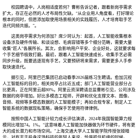
校园聘请中，人岗相适度若何？曹彬告诉记者，跟着新岗亭需求
扩大，存正在必然的人才布局性欠缺。“从企业用人角度看，打好理论
根本的同时，但愿添加取使用场景相关的实践履历，人才培育取手艺
迭代同频共振。”。
这类岗亭需求为何添加？席少珂认为：起首，人工智能收集根本
设备涉及硬件传输、和谈设想、毛病容错等多个细分范畴，需要大量
收集“匠人”各展所长。其次，会影响用户平安、企业好处，这就要求每
个手艺细节极致打磨。最初，跟着人工智能快速成长，收集手艺必需
同步升级，既要逃逐现有手艺，又要预研将来需求，需要更多人手参
取快速迭代。
据引见，阿里巴巴集团已启动春季2026届练习生聘请。愈加沉视
人工智能标的目的，相关岗亭占比近五成；部门人工智能营业部分占
比更高，正在阿里云超80%。阿里云资深聘请总监曹彬引见，公司涉及
数据的岗亭增加。好比多模态工程师，开辟和优化支撑文本、图像、
音频、视频等多模态数据的人工智能模子；再如合规专家，制定人工
智能系统的数据现私策略，确保手艺使用符律律例。
按照中国人工智能计较力成长评估演讲，2024年我国智能算力规
模同比增加74。1%。“这意味着人工智能加快器做为环节硬件，将有更
大的成长潜力和市场空间。”上海交通大学人工智能学院传授张娅暗
示，对有志于投身这场科技的年轻人来说，恰是抓住机缘的时候。