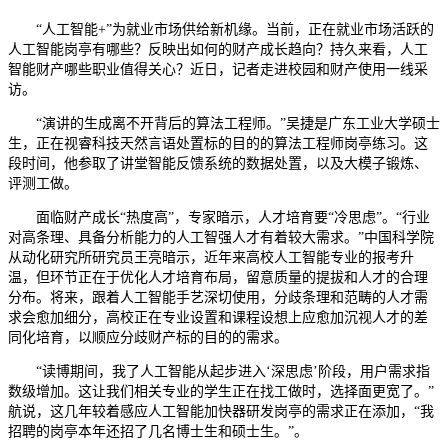
“人工智能+”为就业市场供给新机缘。当前，正在就业市场活跃的
人工智能岗亭有哪些？反映出如何的财产成长趋向？持久来看，人工
智能财产哪些职业值得关心？近日，记者走进校园和财产使用一线采
访。
“演讲的生成离不开背后的算法工程师。”吴捷是广东工业大学硕士
生，正在视睿科技天然言语处置标的目的的算法工程师岗亭练习。这
段时间，他参取了讲堂智能反馈系统的数据处置，以及大模子锻炼、
评测工做。
面临财产成长“热度高”，专家暗示，人才培育要“冷思虑”。“行业
对高条理、具备分析能力的人工智强人才有着较大需求。”中国科学院
从动化研究所研究员王亮暗示，近年来高校人工智能专业的报考升
温，但环节正在于优化人才培育布局，留意质量的提拔和人才的合理
分布。将来，跟着人工智能手艺深切使用，分歧条理和范畴的人才需
求会愈加细分，高校正在专业设置和课程设想上应愈加沉视人才的差
同化培育，以顺应分歧财产标的目的的需求。
“读博期间，我了人工智能从起步进入‘深思虑’阶段，用户需求指
数级增加。这让我们相关专业的学生正在找工做时，选择面更宽了。”
航说，这几年较着感应人工智能加快器研发岗亭的需求正在添加，“我
招聘的岗亭本年还招了几名博士生和硕士生。”。