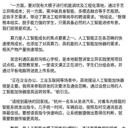
“一方面，要对现有大模子进行机能调优及工程化落地，通过手艺
立异降成本；另一方面，需冲破具身智能、多模态融合等手艺瓶颈。
这些手艺需求，带动了算法工程师等岗亭的聘请需求。”杨铭说，“数理
根本结实、脱手能力强的学生，只需具备必然的人工智能进修布景，
我们就很是欢送。”。
算力是人工智能成长的焦点要素之一。人工智能正在各范畴的快
速使用成长，也添加了对高算力、高机能的人工智能加快器的需求，
相关产物产量快速增加。
吴忠利通区扁担沟核心学校，是本地聪慧讲堂立异实践使用项目
试点校。聪慧教室里，一堂语文课正正在进行，学生们分组会商，并
通过平板电脑将谜底上传系统。
“正在企业办公、工业互联网等场景中，高效摆设人工智能加快器
很是主要。我将来参取研发的次要涉及通信范畴，通过设想公用的人
工智能加快器提高运转效率。”航引见。
“请规划最快的回家线。”杭州一名车从坐进汽车，对着车内搭载的
智能系统发出指令。几乎统一时间，车辆启动，按照及时交通消息选
择最佳径。要想语音指令快速响应，让系统敏捷做出靠得住判断，就
需要数据传输更高效。