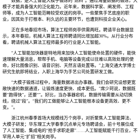
数据，是人工智能大模子锻炼的“燃料”。通过海量数据的锻炼，大
模子才能具备强大的泛化能力。近年来，数据科学家、阐发师、工程
师等，成为人工智能范畴较受欢送的岗亭。一些聚焦手艺底座的职
业，因其处于打根本、利久远的主要环节，也遭到科技企业关心。
正在多地春招市场，算法工程师岗亭供需两旺。聘请平台数据显
示，本年春招，机械人算法工程师聘请同比增加超30%。从行业分布
看，聘请机械人算法工程师最多的行业是人工智能。
“人工智能加快器是特地用来加快人工智能使命处置的硬件，能快
速理解大量消息，帮帮手机、电脑等设备完成以往难以高效处理的使
命，好比图像识别、语音识别、天然言语处置等。”上海交通大学博士
研究生航即将结业，入职上海华为手艺公司处置研发工做。
“大模子锻炼过程中，海量数据进出办事器。我们会研究设想更宽
敞快速的数据通道，让锻炼速度更快、成本更低。”席少珂说，数据既
要“跑得快”，还要“”。好比，当办事器宕机，数据传输需要从动切换
线，绕过“段”。“我们的工做能够让人工智能根本设备更高效、更不
变。”。
浙江杭州春季首场大规模线万个岗亭，对折聚焦人工智能算法、
大模子研发；华东理工大学春季沉点单元专场聘请会，前十号展位成
了人工智能、集成电的“抢手求职走廊”……人工智能赋能千行百业，不
罕用人单元“扩招”相关岗亭。