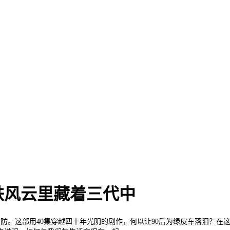
铁风云里藏着三代中
防。这部用40集穿越四十年光阴的剧作，何以让90后为绿皮车落泪？在