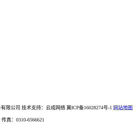
网机械设备有限公司 技术支持：云成网络 冀ICP备16028274号-1
网站地图
：0310-6566621