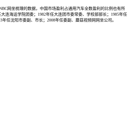
NBC网坐梳理的数据，中国市场盈利占通用汽车全数盈利的比例也有所
任大连海运学院团委；1982年任大连团市委常委、学校部部长；1985年任
003年任沈阳市委副、市长；2008年任委副、蘑菇视频网网坐公司。