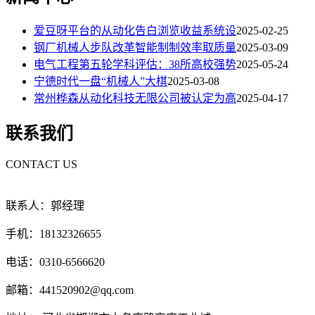
爱豆呀平台的从动化告白浏览收益系统设
2025-02-25
钢厂机械人步队改革智能制制效率取质量
2025-03-09
电气工程第五轮学科评估：38所高校强势
2025-05-24
宁德时代一盘“机械人”大棋
2025-03-08
常州桦森从动化科技无限公司被认定为高
2025-04-17
联系我们
CONTACT US
联系人：郭经理
手机：18132326655
电话：0310-6566620
邮箱：441520902@qq.com