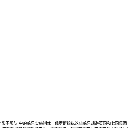
影子舰队’中的船只实施制裁，俄罗斯操纵这些船只规避英国和七国集团