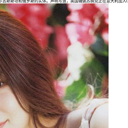
尔吉斯斯坦和俄罗斯的实体。声明写道，英国辅弼苏纳克正在意大利加入G