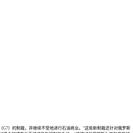
（G7）的制裁，并继续不受地进行石油商业。”这些新制裁还针对俄罗斯