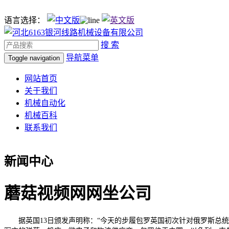
语言选择：
搜 索
导航菜单
Toggle navigation
网站首页
关于我们
机械自动化
机械百科
联系我们
新闻中心
蘑菇视频网网坐公司
据英国13日颁发声明称：“今天的步履包罗英国初次针对俄罗斯总统‘