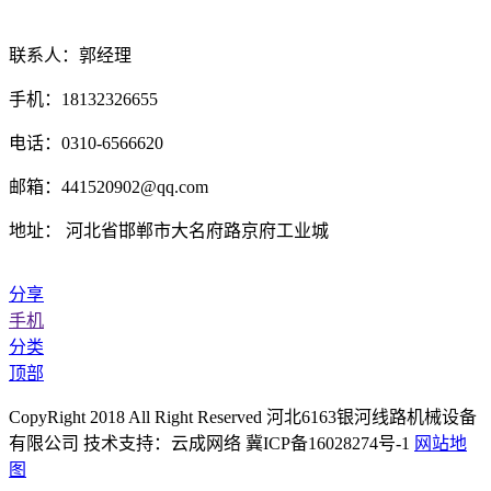
联系人：郭经理
手机：18132326655
电话：0310-6566620
邮箱：441520902@qq.com
地址： 河北省邯郸市大名府路京府工业城
分享
手机
分类
顶部
CopyRight 2018 All Right Reserved 河北6163银河线路机械设备
有限公司 技术支持：云成网络 冀ICP备16028274号-1
网站地
图